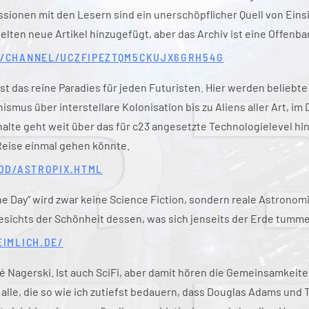
sionen mit den Lesern sind ein unerschöpflicher Quell von Einsi
selten neue Artikel hinzugefügt, aber das Archiv ist eine Offenba
/CHANNEL/UCZFIPEZTQM5CKUJX6GRH54G
st das reine Paradies für jeden Futuristen. Hier werden belieb
smus über interstellare Kolonisation bis zu Aliens aller Art, im D
Inhalte geht weit über das für c23 angesetzte Technologielevel hi
Reise einmal gehen könnte.
OD/ASTROPIX.HTML
e Day“ wird zwar keine Science Fiction, sondern reale Astronomie
sichts der Schönheit dessen, was sich jenseits der Erde tumme
IMLICH.DE/
Nagerski. Ist auch SciFi, aber damit hören die Gemeinsamkeit
 alle, die so wie ich zutiefst bedauern, dass Douglas Adams und 