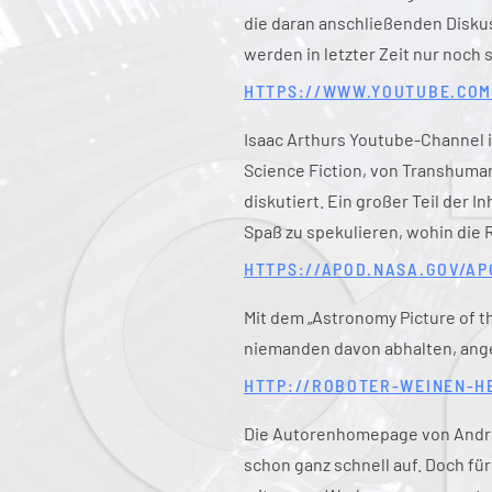
die daran anschließenden Diskus
werden in letzter Zeit nur noch 
HTTPS://WWW.YOUTUBE.COM
Isaac Arthurs Youtube-Channel i
Science Fiction, von Transhumani
diskutiert. Ein großer Teil der 
Spaß zu spekulieren, wohin die 
HTTPS://APOD.NASA.GOV/AP
Mit dem „Astronomy Picture of th
niemanden davon abhalten, ange
HTTP://ROBOTER-WEINEN-HE
Die Autorenhomepage von André 
schon ganz schnell auf. Doch für